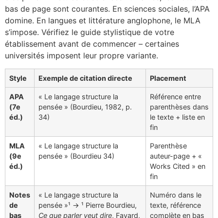
bas de page sont courantes. En sciences sociales, l’APA
domine. En langues et littérature anglophone, le MLA
s’impose. Vérifiez le guide stylistique de votre
établissement avant de commencer – certaines
universités imposent leur propre variante.
Style
Exemple de citation directe
Placement
APA
« Le langage structure la
Référence entre
(7e
pensée » (Bourdieu, 1982, p.
parenthèses dans
éd.)
34)
le texte + liste en
fin
MLA
« Le langage structure la
Parenthèse
(9e
pensée » (Bourdieu 34)
auteur-page + «
éd.)
Works Cited » en
fin
Notes
« Le langage structure la
Numéro dans le
de
pensée »¹ → ¹ Pierre Bourdieu,
texte, référence
bas
Ce que parler veut dire
, Fayard,
complète en bas