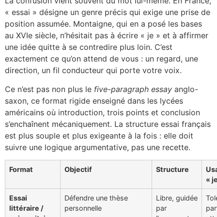
La confusion vient souvent du mot lui-même. En France,
« essai » désigne un genre précis qui exige une prise de
position assumée. Montaigne, qui en a posé les bases
au XVIe siècle, n’hésitait pas à écrire « je » et à affirmer
une idée quitte à se contredire plus loin. C’est
exactement ce qu’on attend de vous : un regard, une
direction, un fil conducteur qui porte votre voix.
Ce n’est pas non plus le
five-paragraph essay
anglo-
saxon, ce format rigide enseigné dans les lycées
américains où introduction, trois points et conclusion
s’enchaînent mécaniquement. La structure essai français
est plus souple et plus exigeante à la fois : elle doit
suivre une logique argumentative, pas une recette.
Format
Objectif
Structure
Us
« j
Essai
Défendre une thèse
Libre, guidée
Tol
littéraire /
personnelle
par
par