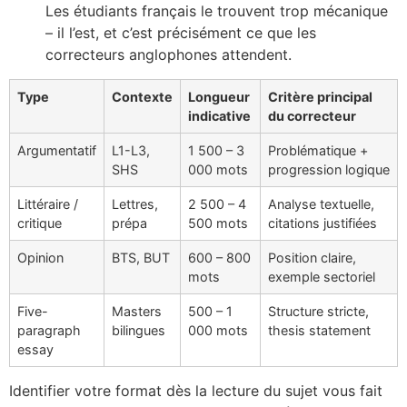
Les étudiants français le trouvent trop mécanique
– il l’est, et c’est précisément ce que les
correcteurs anglophones attendent.
Type
Contexte
Longueur
Critère principal
indicative
du correcteur
Argumentatif
L1-L3,
1 500 – 3
Problématique +
SHS
000 mots
progression logique
Littéraire /
Lettres,
2 500 – 4
Analyse textuelle,
critique
prépa
500 mots
citations justifiées
Opinion
BTS, BUT
600 – 800
Position claire,
mots
exemple sectoriel
Five-
Masters
500 – 1
Structure stricte,
paragraph
bilingues
000 mots
thesis statement
essay
Identifier votre format dès la lecture du sujet vous fait