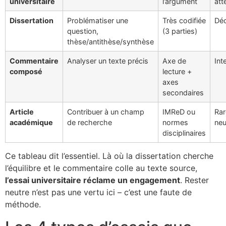
universitaire
l’argument
att
Dissertation
Problématiser une
Très codifiée
Déc
question,
(3 parties)
thèse/antithèse/synthèse
Commentaire
Analyser un texte précis
Axe de
Int
composé
lecture +
axes
secondaires
Article
Contribuer à un champ
IMReD ou
Rar
académique
de recherche
normes
neu
disciplinaires
Ce tableau dit l’essentiel. Là où la dissertation cherche
l’équilibre et le commentaire colle au texte source,
l’essai universitaire réclame un engagement
. Rester
neutre n’est pas une vertu ici – c’est une faute de
méthode.