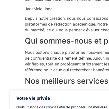
JaneMeloLinda
Depuis notre création, nous nous consacrons 
plateformes de rédaction académique. Notre é
du marché, ce qui nous permet d’évaluer chaq
Qui sommes-nous et po
Nous testons chaque plateforme nous-mêmes : q
de confidentialité clairement définie. Aucun i
vérifiables, tout en protégeant strictement 
référence pour ceux qui recherchent honnêteté,
Nos meilleurs servic
Nous avons sélectionné une liste de plateform
Votre vie privée
aux attentes académiques. Chaque service a ét
transparence. Cette sélection vous permet de 
Nous utilisons des cookies afin de proposer une meilleure