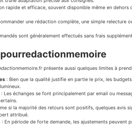
et d’une adaptation précise aux consignes.
n rapide et efficace, souvent disponible même en dehors de
 commander une rédaction complète, une simple relecture ou 
andés sont généralement effectués sans frais supplémentair
epourredactionmemoire
edactionmemoire.fr
présente aussi quelques limites à prend
ves
: Bien que la qualité justifie en partie le prix, les budge
olumineux.
: Les échanges se font principalement par email ou message
ertains.
me si la majorité des retours sont positifs, quelques avis s
ert attribué.
s
: En période de forte demande, les ajustements peuvent p