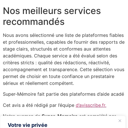
Nos meilleurs services
recommandés
Nous avons sélectionné une liste de plateformes fiables
et professionnelles, capables de fournir des rapports de
stage clairs, structurés et conformes aux attentes
académiques. Chaque service a été évalué selon des
critères stricts : qualité des rédactions, réactivité,
accompagnement et transparence. Cette sélection vous
permet de choisir en toute confiance un prestataire
sérieux et réellement compétent.
Super-Mémoire fait partie des plateformes d’aide acadé
Cet avis a été rédigé par l’équipe
d’avisscribe.fr.
Notre examen de
Super-Memoire
est complété par
d’autres analyses pertinentes :
notre test de
Votre vie privée