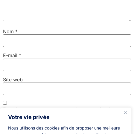
Nom
*
E-mail
*
Site web
Enregistrer mon nom, mon e-mail et mon site dans le
navigateur pour mon prochain commentaire.
Votre vie privée
Nous utilisons des cookies afin de proposer une meilleure